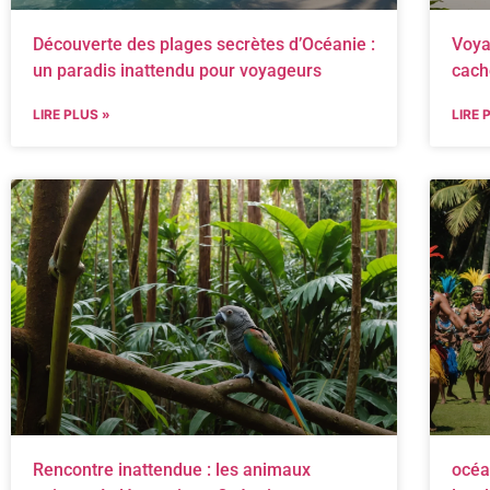
Découverte des plages secrètes d’Océanie :
Voya
un paradis inattendu pour voyageurs
cach
LIRE PLUS »
LIRE 
Rencontre inattendue : les animaux
océa