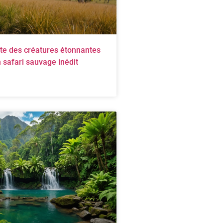
te des créatures étonnantes
n safari sauvage inédit