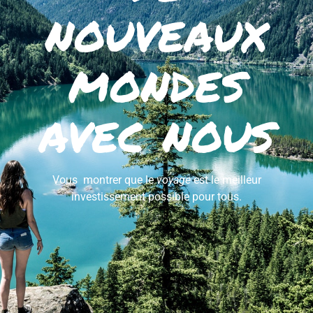
nouveaux
mondes
avec nous
Vous montrer que le
voyage
est le meilleur
investissement possible pour tous.