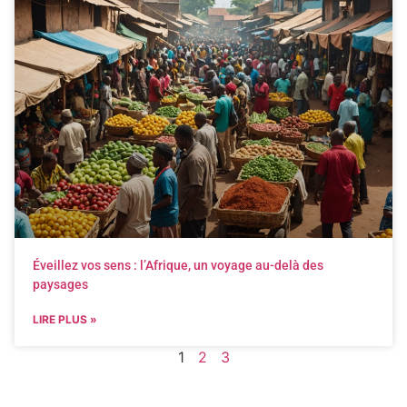
Éveillez vos sens : l’Afrique, un voyage au-delà des
paysages
LIRE PLUS »
1
2
3