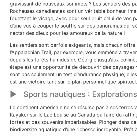
gravissant de nouveaux sommets ? Les sentiers des p
Rocheuses canadiennes sont un véritable bonheur. Imag
fouettant le visage, avec pour seul bruit celui de vos pa
d’une vue à couper le souffle sur des panoramas qui s’é
nectar des dieux pour les amoureux de la nature !
Les sentiers sont parfois exigeants, mais chacun offre
l’Appalachian Trail, par exemple, vous emmène à travers
depuis les forêts humides de Géorgie jusqu’aux colline
étape est une opportunité de découvrir des paysages v
sont pas seulement un test d’endurance physique; elles
est une victoire tant sur le plan personnel que spirituel.
Sports nautiques : Explorations
Le continent américain ne se résume pas à ses terres v
Kayaker sur le Lac Louise au Canada ou faire du raftin
fortes et des souvenirs impérissables. Plonger dans ces
biodiversité aquatique d’une richesse incroyable. Prêt