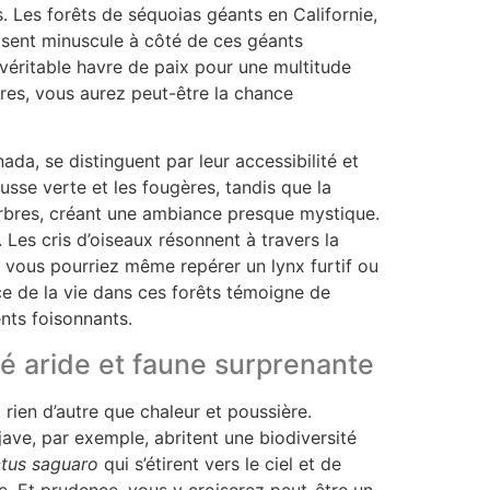
. Les forêts de séquoias géants en Californie,
 sent minuscule à côté de ces géants
 véritable havre de paix pour une multitude
bres, vous aurez peut-être la chance
da, se distinguent par leur accessibilité et
sse verte et les fougères, tandis que la
s arbres, créant une ambiance presque mystique.
e. Les cris d’oiseaux résonnent à travers la
 vous pourriez même repérer un lynx furtif ou
ce de la vie dans ces forêts témoigne de
nts foisonnants.
é aride et faune surprenante
 rien d’autre que chaleur et poussière.
ve, par exemple, abritent une biodiversité
tus saguaro
qui s’étirent vers le ciel et de
se. Et prudence, vous y croiserez peut-être un