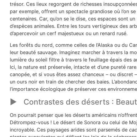
trésor. Ces lieux regorgent de richesses insoupçonnées
par exemple, offrent un spectacle grandiose où l’on se
centenaires. Car, qu’on se le dise, ces espaces sont un
d’espèces animales. Entre les tours vertigineux des ar
d’apercevoir un cerf majestueux ou un renard rusé.
Les forêts du nord, comme celles de l’Alaska ou du Cana
leur beauté sauvage. Imaginez marcher à travers la mou
lumière du soleil filtre à travers le feuillage épais de
Ici, la nature est préservée, intacte et d’une pureté rar
canopée, et si vous êtes assez chanceux – ou discret –
un ours noir en train de chercher des baies. L’abondan
l’importance écologique de préserver ces environneme
Contrastes des déserts : Beaut
On pourrait penser que les déserts américains n’offrent
Détrompez-vous ! Le désert de Sonora ou celui de Moja
incroyable. Ces paysages arides sont parsemés de
cac
plantes succulentes qui défient les lois de la sécheres