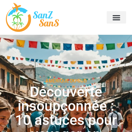
AMÉRIQUE DU SUD
Découverte
insoupçonnée :
10 astuces pour