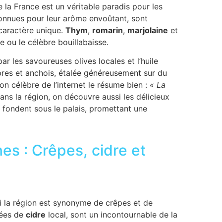
e la France est un véritable paradis pour les
connues pour leur arôme envoûtant, sont
r caractère unique.
Thym
,
romarin
,
marjolaine
et
e ou le célèbre bouillabaisse.
par les savoureuses olives locales et l’huile
apres et anchois, étalée généreusement sur du
tion célèbre de l’internet le résume bien :
« La
ans la région, on découvre aussi les délicieux
 fondent sous le palais, promettant une
nes : Crêpes, cidre et
 la région est synonyme de crêpes et de
nées de
cidre
local, sont un incontournable de la