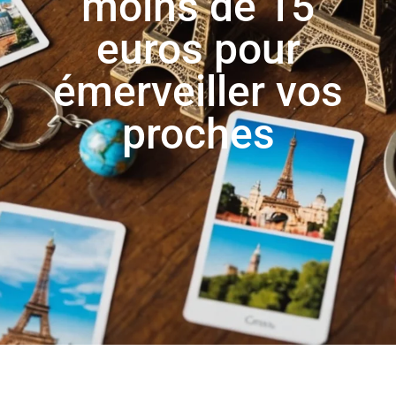
moins de 15
euros pour
émerveiller vos
proches