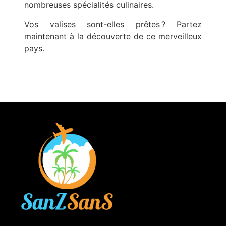
nombreuses spécialités culinaires.
Vos valises sont-elles prêtes ? Partez
maintenant à la découverte de ce merveilleux
pays.