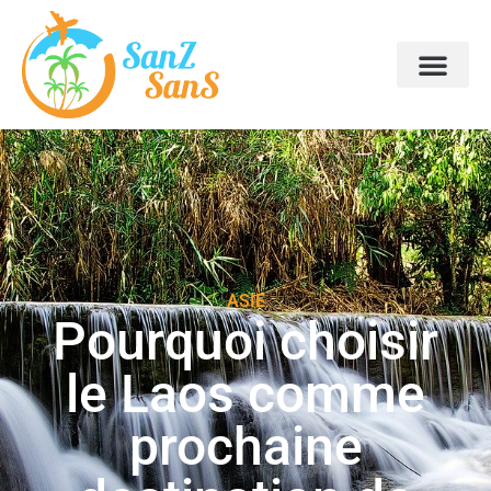
ASIE
Pourquoi choisir
le Laos comme
prochaine