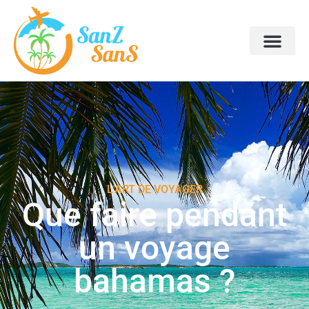
L'ART DE VOYAGER
Que faire pendant
un voyage
bahamas ?