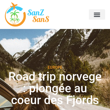
EUROPE
Road trip norvege
: plongée au
coeur des Fjords