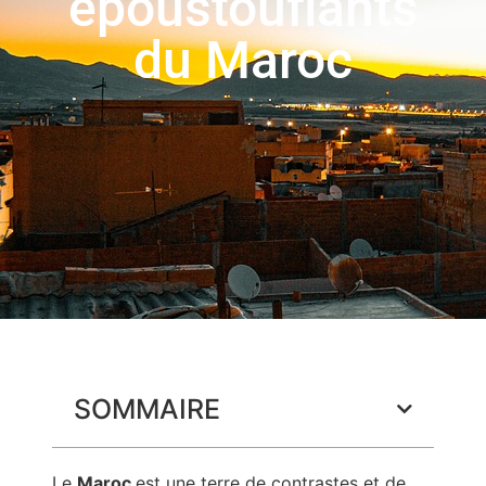
époustouflants
du Maroc
SOMMAIRE
Le
Maroc
est une terre de contrastes et de