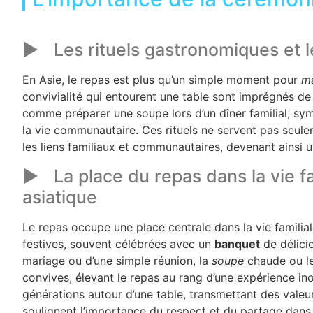
Les rituels gastronomiques et le
En Asie, le repas est plus qu’un simple moment pour
m
convivialité qui entourent une table sont imprégnés de p
comme préparer une soupe lors d’un dîner familial, symb
la vie communautaire. Ces rituels ne servent pas seulem
les liens familiaux et communautaires, devenant ainsi un
La place du repas dans la vie 
asiatique
Le repas occupe une place centrale dans la vie famili
festives, souvent célébrées avec un
banquet
de délicie
mariage ou d’une simple réunion, la
soupe
chaude ou le
convives, élevant le repas au rang d’une expérience in
générations autour d’une table, transmettant des valeur
soulignent l’importance du respect et du partage dans 